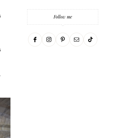
s
Follow me
s
e