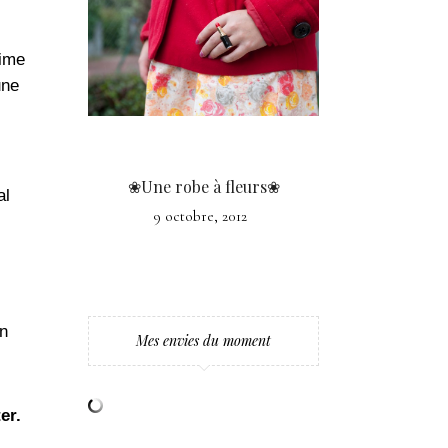
rime
une
❀Une robe à fleurs❀
al
9 octobre, 2012
en
Mes envies du moment
er.