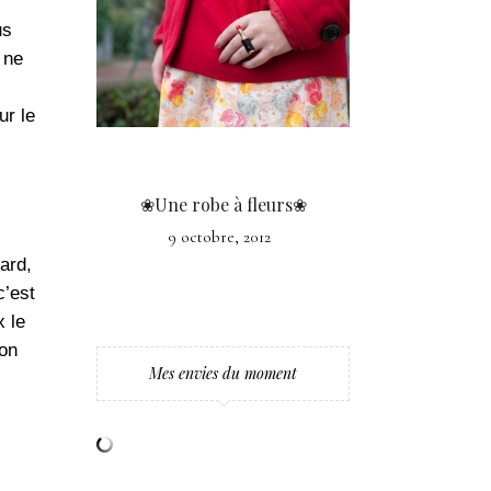
us
 ne
ur le
❀Une robe à fleurs❀
9 octobre, 2012
ard,
c’est
 le
ion
Mes envies du moment