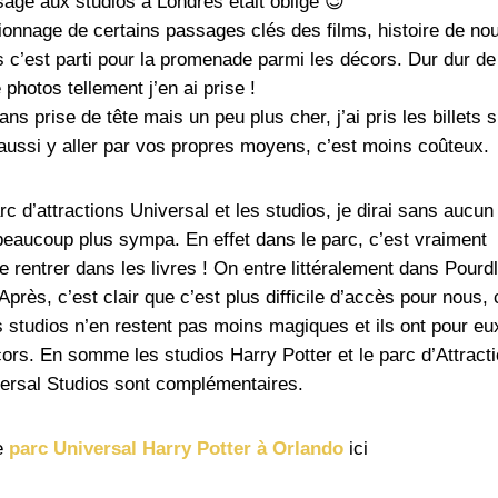
sage aux studios à Londres était obligé 😉
onnage de certains passages clés des films, histoire de no
 c’est parti pour la promenade parmi les décors. Dur dur de
photos tellement j’en ai prise !
sans prise de tête mais un peu plus cher, j’ai pris les billets s
ussi y aller par vos propres moyens, c’est moins coûteux.
c d’attractions Universal et les studios, je dirai sans aucun
 beaucoup plus sympa. En effet dans le parc, c’est vraiment
e rentrer dans les livres ! On entre littéralement dans Pourdl
rès, c’est clair que c’est plus difficile d’accès pour nous, 
studios n’en restent pas moins magiques et ils ont pour eux
décors. En somme les studios Harry Potter et le parc d’Attract
ersal Studios sont complémentaires.
le
parc Universal Harry Potter à Orlando
ici