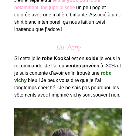
J’en ai repéré sur
le site
yoox.com
dont
notamment une jupe plissée
un peu pop et
colorée avec une matière brillante. Associé à un t-
shirt blanc intemporel, ça nous fait un twist
inattendu que j’adore !
Du Vichy
Si cette jolie
robe Kookai
est en
solde
je vous la
recommande. Je l’ai eu
ventes privées
à -30% et
je suis contente d’avoir enfin trouvé une
robe
vichy
bleu ! Je peux vous dire que je l’ai
longtemps cherché ! Je ne sais pas pourquoi, les
vêtements avec l’imprimé vichy sont souvent noir.