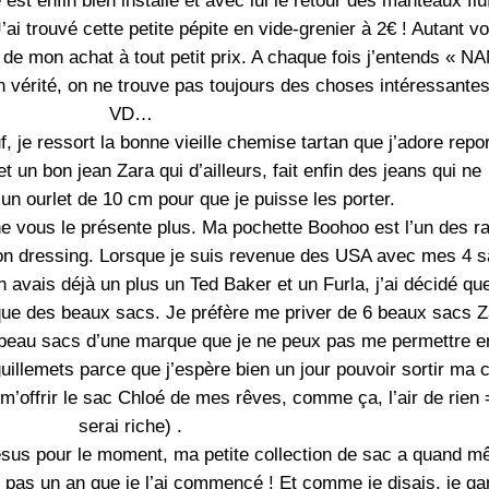
st enfin bien installé et avec lui le retour des manteaux fluf
J’ai trouvé cette petite pépite en vide-grenier à 2€ ! Autant v
e de mon achat à tout petit prix. A chaque fois j’entends « N
n vérité, on ne trouve pas toujours des choses intéressante
VD…
 je ressort la bonne vieille chemise tartan que j’adore repor
t un bon jean Zara qui d’ailleurs, fait enfin des jeans qui ne
un ourlet de 10 cm pour que je puisse les porter.
e vous le présente plus. Ma pochette Boohoo est l’un des r
on dressing. Lorsque je suis revenue des USA avec mes 4 
 avais déjà un plus un Ted Baker et un Furla, j’ai décidé qu
que des beaux sacs. Je préfère me priver de 6 beaux sacs Z
ès beau sacs d’une marque que je ne peux pas me permettre e
uillemets parce que j’espère bien un jour pouvoir sortir ma c
’offrir le sac Chloé de mes rêves, comme ça, l’air de rien 
serai riche) .
ésus pour le moment, ma petite collection de sac a quand 
it pas un an que je l’ai commencé ! Et comme je disais, je ga