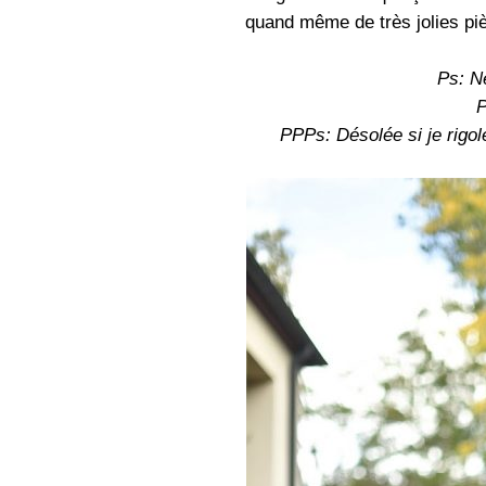
quand même de très jolies pi
Ps: Ne
P
PPPs: Désolée si je rigol