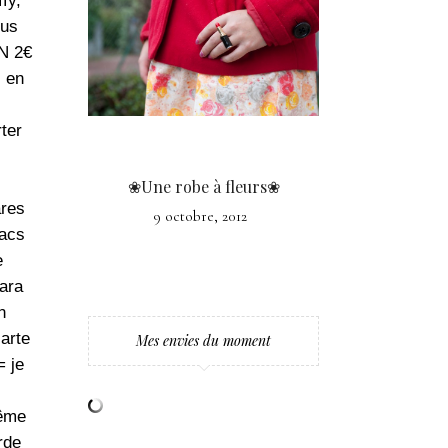
fy,
ous
AN 2€
s en
ter
❀Une robe à fleurs❀
ares
9 octobre, 2012
sacs
e
ara
n
arte
Mes envies du moment
= je
même
rde