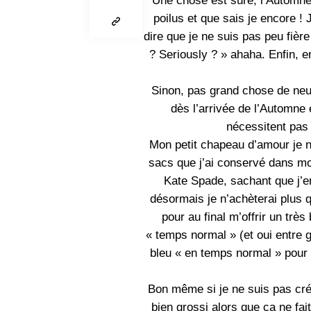
Une chose est sûre, l’Automne e
poilus et que sais je encore ! 
dire que je ne suis pas peu fièr
? Seriously ? » ahaha. Enfin, e
Sinon, pas grand chose de neuf,
dès l’arrivée de l’Automne e
nécessitent pas 
Mon petit chapeau d’amour je n
sacs que j’ai conservé dans m
Kate Spade, sachant que j’en
désormais je n’achèterai plus 
pour au final m’offrir un tr
« temps normal » (et oui entre g
bleu « en temps normal » pour m
Bon même si je ne suis pas cr
bien grossi alors que ça ne fa