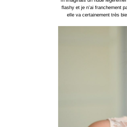
m’imaginais un nude légèremen
flashy et je n’ai franchement p
elle va certainement très bi