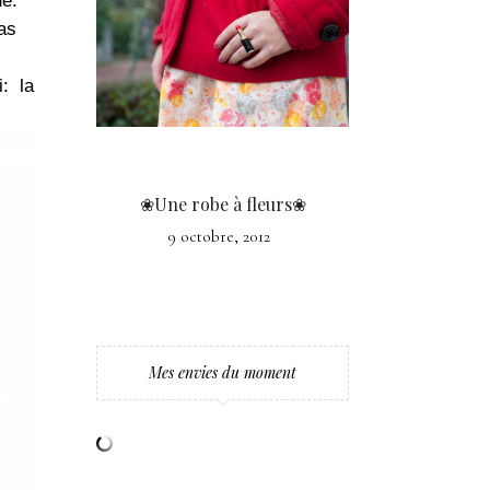
ue.
as
i: la
❀Une robe à fleurs❀
9 octobre, 2012
Mes envies du moment