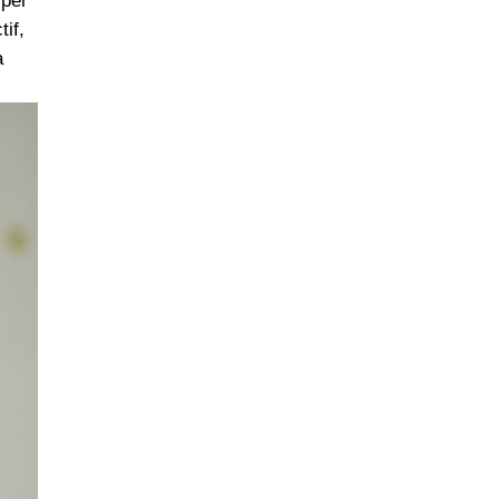
yper
tif,
a