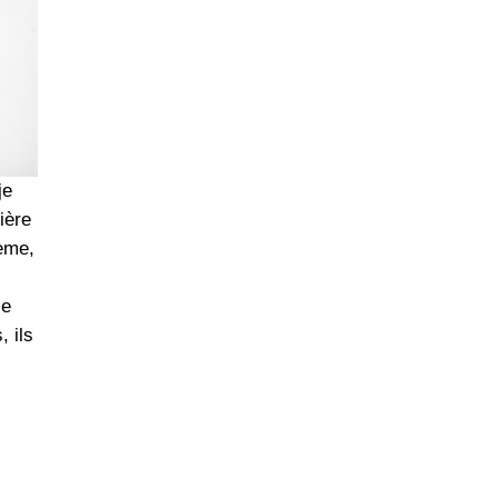
je
ière
2ème,
je
, ils