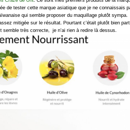
es Craze de Ünt
. Ce sont mes premiers produits de la marq
idée de tester cette marque asiatique que je ne connaissais p
aïwanaise qui semble proposer du maquillage plutôt sympa.
ssez mitigée sur le résultat. Pourtant c’était plutôt bien part
 semble très correcte, je n’ai rien à redire là dessus.