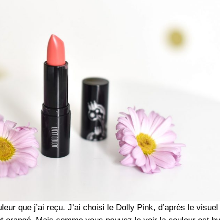
eur que j’ai reçu. J’ai choisi le Dolly Pink, d’après le visuel 