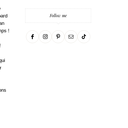
e
Follow me
oard
fan
mps !
!
qui
r
ons