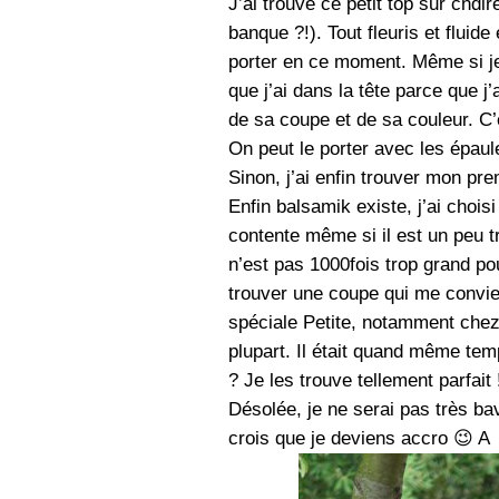
J’ai trouvé ce petit top sur cnd
banque ?!). Tout fleuris et fluid
porter en ce moment. Même si je
que j’ai dans la tête parce que j
de sa coupe et de sa couleur. C’
On peut le porter avec les épau
Sinon, j’ai enfin trouver mon pre
Enfin balsamik existe, j’ai choisi
contente même si il est un peu tr
n’est pas 1000fois trop grand po
trouver une coupe qui me convie
spéciale Petite, notamment che
plupart. Il était quand même te
? Je les trouve tellement parfait 
Désolée, je ne serai pas très bav
crois que je deviens accro 😉 A t