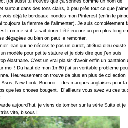
irect (toi aussi tu trouves que ça sonnes comme un nom de
e et surtout dans des tons clairs, à peu près tout ce que j’aim
 vois déjà le bordeaux inondés mon Pinterest (enfin le pinb
’ai toujours la flemme de l’alimenter). Je suis complètement 
est comme si il faisait durer l’été encore un peu plus longte
les dégagées ou bien on peut le remonter.
mier jean qui ne nécessite pas un ourlet, alléluia dieu existe 
 un modèle pour petite stature et je dois dire que j’en suis
op élasthane. C’est un vrai plaisir d’avoir enfin un pantalon 
ur moi ! Du haut de mon 1m60 j’ai un véritable problème pou
nne. Heureusement on trouve de plus en plus de collection
z Asos, New Look, Boohoo… des marques anglaises pour la
mps que les choses bougent. D’ailleurs vous avez vu ces tal
!
arde aujourd’hui, je viens de tomber sur la série Suits et je
rès vite, bisous !