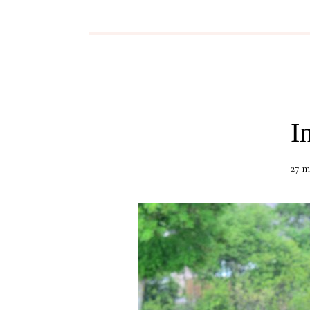
I
27 m