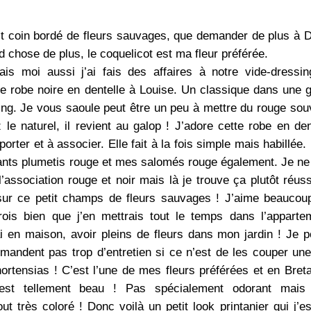
tit coin bordé de fleurs sauvages, que demander de plus à
 chose de plus, le coquelicot est ma fleur préférée.
is moi aussi j’ai fais des affaires à notre vide-dressi
lie robe noire en dentelle à Louise. Un classique dans une 
ng. Je vous saoule peut être un peu à mettre du rouge sou
e naturel, il revient au galop ! J’adore cette robe en den
 porter et à associer. Elle fait à la fois simple mais habillée.
llants plumetis rouge et mes salomés rouge également. Je ne
’association rouge et noir mais là je trouve ça plutôt réuss
sur ce petit champs de fleurs sauvages ! J’aime beaucou
crois bien que j’en mettrais tout le temps dans l’apparte
ai en maison, avoir pleins de fleurs dans mon jardin ! Je 
andent pas trop d’entretien si ce n’est de les couper une
hortensias ! C’est l’une de mes fleurs préférées et en Bret
est tellement beau ! Pas spécialement odorant mais 
ut très coloré ! Donc voilà un petit look printanier qui j’e