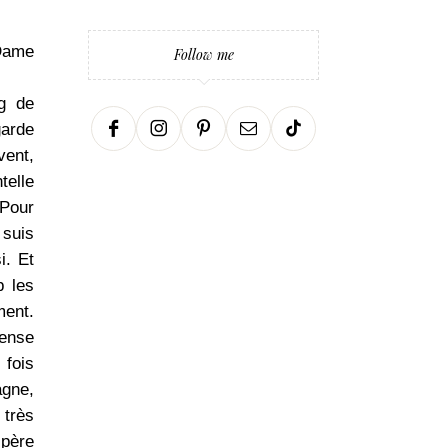
 Dame
Follow me
ng de
garde
vent,
telle
 Pour
 suis
i. Et
p les
ment.
pense
 fois
agne,
très
spère