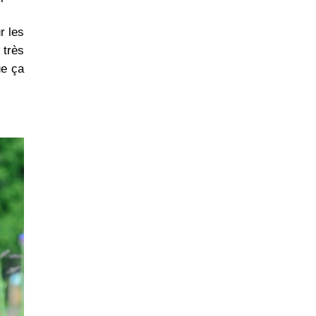
r les
 très
ue ça