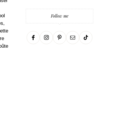
nser
ool
Follow me
es,
ette
re
oûte