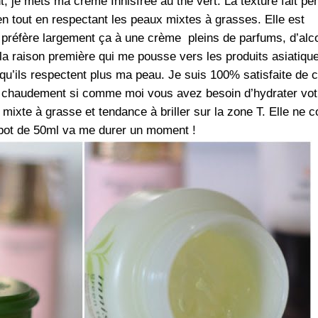
 je mets ma crème Innisfree au thé vert. La texture fait pe
ien tout en respectant les peaux mixtes à grasses. Elle est
e préfère largement ça à une crème pleins de parfums, d’alc
 la raison première qui me pousse vers les produits asiatiqu
 qu’ils respectent plus ma peau. Je suis 100% satisfaite de c
chaudement si comme moi vous avez besoin d’hydrater vot
ixte à grasse et tendance à briller sur la zone T. Elle ne c
pot de 50ml va me durer un moment !