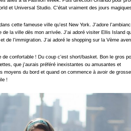
s allés à la Fashion Week. Puis direction Orlando pour prof
rld et Universal Studio. C’était vraiment des jours magiques
 dans cette fameuse ville qu’est New York. J’adore l’ambianc
de la ville dès mon arrivée. J’ai adoré visiter Ellis Island qu
 et de l’immigration. J’ai adoré le shopping sur la Vème aven
se de confortable ! Du coup c’est short/basket. Bon le gros po
settes, que j’aurais préféré inexistantes ou amusantes et
 les moyens du bord et quand on commence à avoir de gross
le !