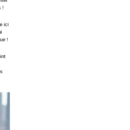
iter
 !
e ici
i
ue !
int
es