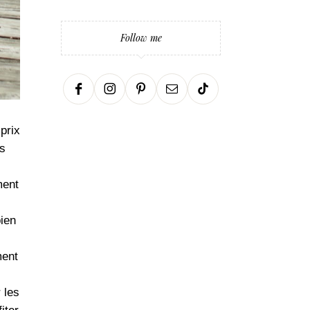
Follow me
prix
es
ment
bien
ment
 les