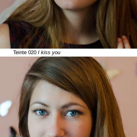
Teinte 020
I kiss you