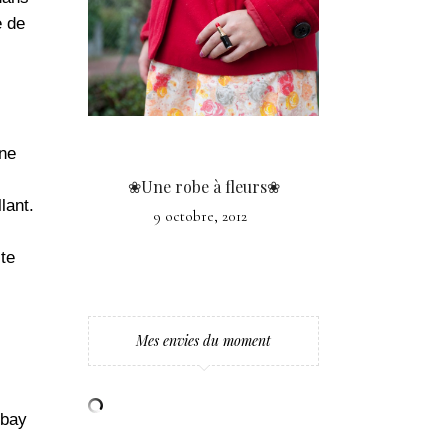
e de
ine
❀Une robe à fleurs❀
lant.
9 octobre, 2012
ite
Mes envies du moment
Ebay