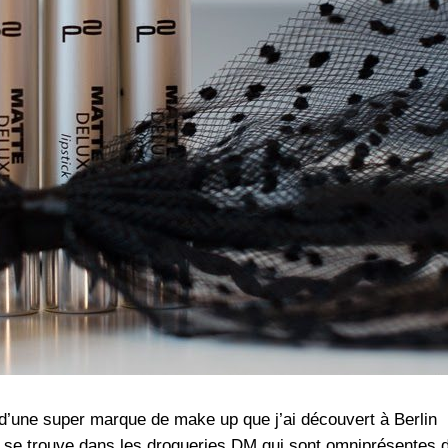
 d’une super marque de make up que j’ai découvert à Berlin
se trouve dans les drogueries DM qui sont omniprésentes 