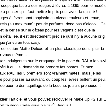
er sceptique face à ces rouges à lèvres à 1€95 pour le modèl
à penser qu’il faut mettre le prix pour avoir la qualité !
uges à lèvres sont toppissimes niveau couleurs et tenue,
turels (au maximum): pas de parfums, donc pas d’alcool…Ça
et la cerise sur le gâteau pour les vegans c’est que la
 détaillée, il est directement précisé qu’il n’y a aucune orig
ue j’ai vu en tout cas).
 collection Matte Deluxe et un plus classique donc plus bril
 par vous même…
yez indulgentes sur le craquage de la pose du RAL à la va-v
chéri à qui j’ai demandé de prendre les photos. Et mon
aux RAL: les 3 premiers sont vraiment mates, mais je les
e pour passer au suivant, du coup les lèvres brillent un peu.
uce pour le démaquillage de la bouche, je suis preneuse !!
lier l’article, et vous pouvez retrouver le Make Up P2 sur 
petite découverte vous plaira 🙂 Bisous !