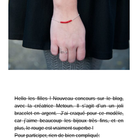
Hello les filles ! Nouveau concours sur le blog,
avec la créatrice Metoun. Il s’agit d’un un joli
bracelet en argent. J’ai craqué pour ce modèle,
car j’aime beaucoup les bijoux très fins, et en
plus, le rouge est vraiment superbe !
Pour participer, rien de bien compliqué: