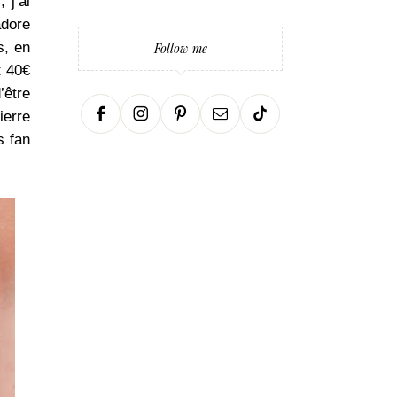
 j’ai
adore
s, en
Follow me
t 40€
’être
ierre
s fan