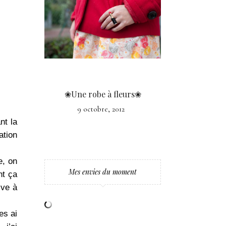
❀Une robe à fleurs❀
9 octobre, 2012
nt la
ation
e, on
Mes envies du moment
nt ça
ive à
es ai