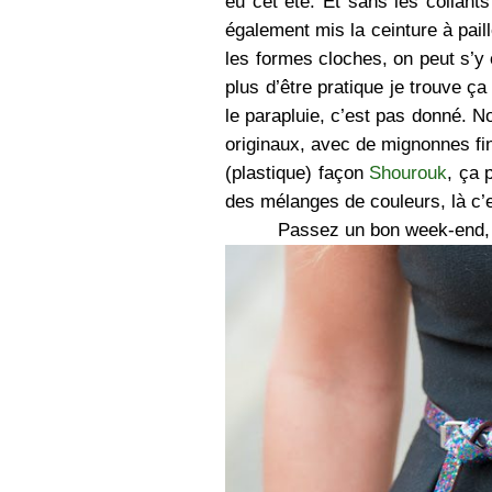
eu cet été. Et sans les collants
également mis la ceinture à paill
les formes cloches, on peut s’y
plus d’être pratique je trouve ça
le parapluie, c’est pas donné. N
originaux, avec de mignonnes fini
(plastique) façon
Shourouk
, ça 
des mélanges de couleurs, là c’es
Passez un bon week-end, j