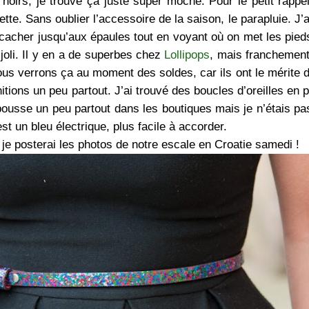
 noirs, je trouve ça juste super moche. Pour le petit rappel,
ette. Sans oublier l’accessoire de la saison, le parapluie. J’
 cacher jusqu’aux épaules tout en voyant où on met les pied
 joli. Il y en a de superbes chez
Lollipops
, mais franchemen
ous verrons ça au moment des soldes, car ils ont le mérite d
tions un peu partout. J’ai trouvé des boucles d’oreilles en p
pousse un peu partout dans les boutiques mais je n’étais pa
t un bleu électrique, plus facile à accorder.
e posterai les photos de notre escale en Croatie samedi !