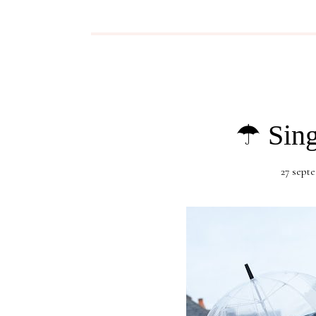
☂ Sing
27 sept