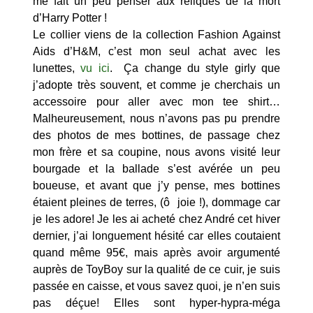
me fait un peu penser aux reliques de la mort
d’Harry Potter !
Le collier viens de la collection Fashion Against
Aids d’H&M, c’est mon seul achat avec les
lunettes,
vu ici
. Ça change du style girly que
j’adopte très souvent, et comme je cherchais un
accessoire pour aller avec mon tee shirt…
Malheureusement, nous n’avons pas pu prendre
des photos de mes bottines, de passage chez
mon frère et sa coupine, nous avons visité leur
bourgade et la ballade s’est avérée un peu
boueuse, et avant que j’y pense, mes bottines
étaient pleines de terres, (ô joie !), dommage car
je les adore! Je les ai acheté chez André cet hiver
dernier, j’ai longuement hésité car elles coutaient
quand même 95€, mais après avoir argumenté
auprès de ToyBoy sur la qualité de ce cuir, je suis
passée en caisse, et vous savez quoi, je n’en suis
pas déçue! Elles sont hyper-hypra-méga